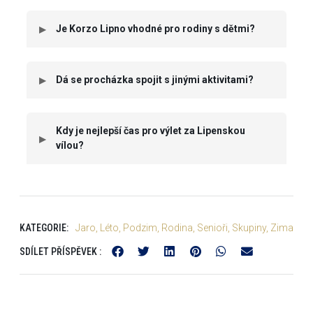
Je Korzo Lipno vhodné pro rodiny s dětmi?
Dá se procházka spojit s jinými aktivitami?
Kdy je nejlepší čas pro výlet za Lipenskou
vílou?
KATEGORIE:
Jaro
,
Léto
,
Podzim
,
Rodina
,
Senioři
,
Skupiny
,
Zima
SDÍLET PŘÍSPĚVEK :