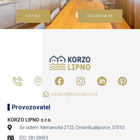
DOTAZ
REZERVACE
recepce@korzolipno.cz
Provozovatel
KORZO LIPNO s.r.o.
Se sídlem: Nemanická 2722, České Budějovice, 37010
IČO: 28138953