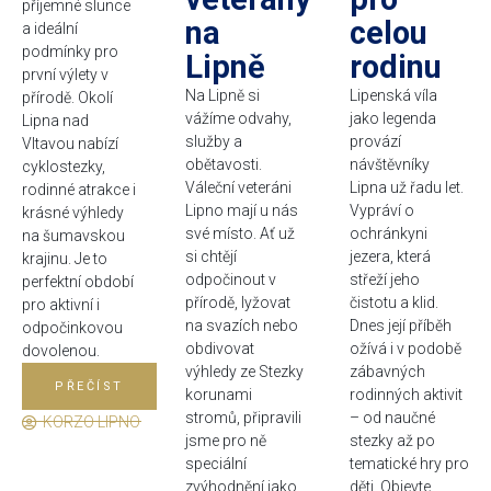
příjemné slunce
na
celou
a ideální
podmínky pro
Lipně
rodinu
první výlety v
Na Lipně si
Lipenská víla
přírodě. Okolí
vážíme odvahy,
jako legenda
Lipna nad
služby a
provází
Vltavou nabízí
obětavosti.
návštěvníky
cyklostezky,
Váleční veteráni
Lipna už řadu let.
rodinné atrakce i
Lipno mají u nás
Vypráví o
krásné výhledy
své místo. Ať už
ochránkyni
na šumavskou
si chtějí
jezera, která
krajinu. Je to
odpočinout v
střeží jeho
perfektní období
přírodě, lyžovat
čistotu a klid.
pro aktivní i
na svazích nebo
Dnes její příběh
odpočinkovou
obdivovat
ožívá i v podobě
dovolenou.
výhledy ze Stezky
zábavných
PŘEČÍST
korunami
rodinných aktivit
stromů, připravili
– od naučné
KORZO LIPNO
jsme pro ně
stezky až po
speciální
tematické hry pro
zvýhodnění jako
děti. Objevte