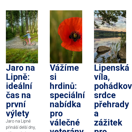
Jaro na
Vážíme
Lipenská
Lipně:
si
víla,
ideální
hrdinů:
pohádkov
čas na
speciální
srdce
první
nabídka
přehrady
výlety
pro
a
válečné
zážitek
Jaro na Lipně
přináší delší dny,
veterány
pro