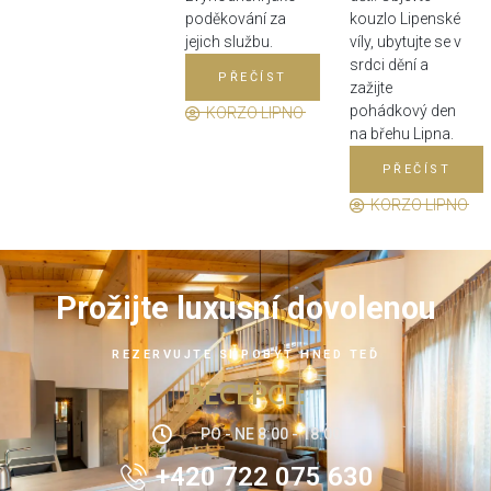
poděkování za
kouzlo Lipenské
jejich službu.
víly, ubytujte se v
srdci dění a
PŘEČÍST
zažijte
pohádkový den
KORZO LIPNO
na břehu Lipna.
PŘEČÍST
KORZO LIPNO
Prožijte luxusní dovolenou
REZERVUJTE SI POBYT HNED TEĎ
RECEPCE:
PO - NE 8:00 - 18:00
+420 722 075 630