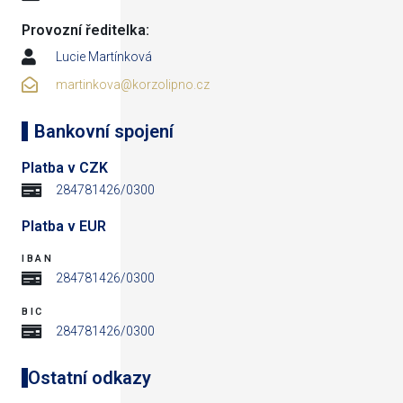
Provozní ředitelka:
Lucie Martínková
martinkova@korzolipno.cz
Bankovní spojení
Platba v CZK
284781426/0300
Platba v EUR
IBAN
284781426/0300
BIC
284781426/0300
Ostatní odkazy