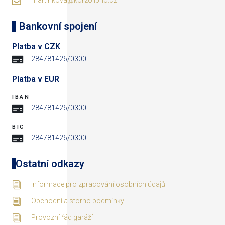
martinkova@korzolipno.cz
Bankovní spojení
Platba v CZK
284781426/0300
Platba v EUR
IBAN
284781426/0300
BIC
284781426/0300
Ostatní odkazy
Informace pro zpracování osobních údajů
Obchodní a storno podmínky
Provozní řád garáží