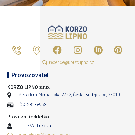
recepce@korzolipno.cz
Provozovatel
KORZO LIPNO s.r.o.
Se sídlem: Nemanická 2722, České Budějovice, 37010
IČO: 28138953
Provozní ředitelka:
Lucie Martínková