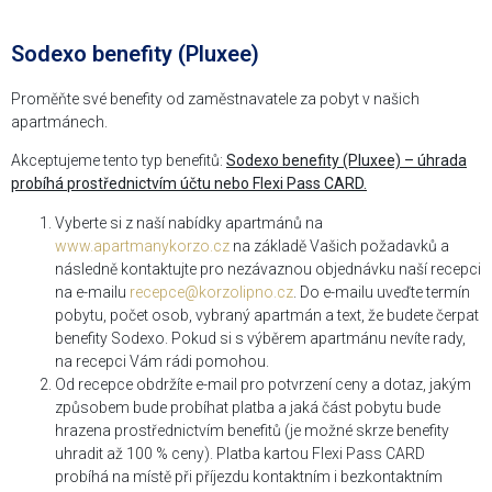
Sodexo benefity (Pluxee)
Proměňte své benefity od zaměstnavatele za pobyt v našich
apartmánech.
Akceptujeme tento typ benefitů:
Sodexo benefity (Pluxee) – úhrada
probíhá prostřednictvím účtu nebo Flexi Pass CARD.
Vyberte si z naší nabídky apartmánů na
www.apartmanykorzo.cz
na základě Vašich požadavků a
následně kontaktujte pro nezávaznou objednávku naší recepci
na e-mailu
recepce@korzolipno.cz
. Do e-mailu uveďte termín
pobytu, počet osob, vybraný apartmán a text, že budete čerpat
benefity Sodexo. Pokud si s výběrem apartmánu nevíte rady,
na recepci Vám rádi pomohou.
Od recepce obdržíte e-mail pro potvrzení ceny a dotaz, jakým
způsobem bude probíhat platba a jaká část pobytu bude
hrazena prostřednictvím benefitů (je možné skrze benefity
uhradit až 100 % ceny). Platba kartou Flexi Pass CARD
probíhá na místě při příjezdu kontaktním i bezkontaktním