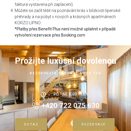
faktura vystavena při zaplacení).
Můžete se začít těšit na poznávání krás v blízkosti lipenské
přehrady a na pobyt v nových a krásných apartmánech
KORZO LIPNO.
*Platby přes Benefit Plus není možné uplatnit v případě
vytvoření rezervace přes Booking.com
Prožijte luxusní dovolenou
REZERVUJTE SI POBYT HNED TEĎ
RECEPCE:
PO - NE 8:00 - 18:00
+420 722 075 630
DOTAZ
REZERVACE