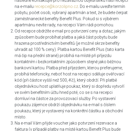
následně kontaktujte pro nezávaznou objednávku naší recepci
na e-mailu
recepce@korzolipno.cz
. Do e-mailu uveďte termín
pobytu, počet osob, vybraný apartmán a text, že budete čerpat
zaměstnanecké benefity Benefit Plus. Pokud si s výběrem
apartmánu nevíte rady, na recepci Vám rádi pomohou.
Od recepce obdržíte e-mail pro potvrzení ceny a dotaz, jakým
způsobem bude probíhat platba a jaká část pobytu bude
hrazena prostřednictvím benefitů (je možné skrze benefity
uhradit až 100 % ceny). Platba kartou Benefit Plus (tato karta
má čip na přední straně) probíhá na místě při příjezdu
kontaktním i bezkontaktním způsobem stejně jako běžnou
bankovní kartou. Platba před příjezdem, kterou preferujeme,
probíhá telefonicky, neboť host na recepci sděluje ověřovací
kód (při částce vyšší než 500,-Kč), který obdrží. Při platbě
objednávkou host uplatňuje poukaz, který si dopředu vytvoří
ve svém benefitním účtu hned poté, co se s na recepci
domluví na částce za provozovací služby. Po vystavení
poukazu zájemce obdrží objednávku na e-mail s číslem
poukazu, který je vystavený na konkrétní částku a obchodní
místo.
Na e-mail Vám přijde voucher jako potvrzení rezervace a
faktura (v případě platby na místě kartou Benefit Plus bude