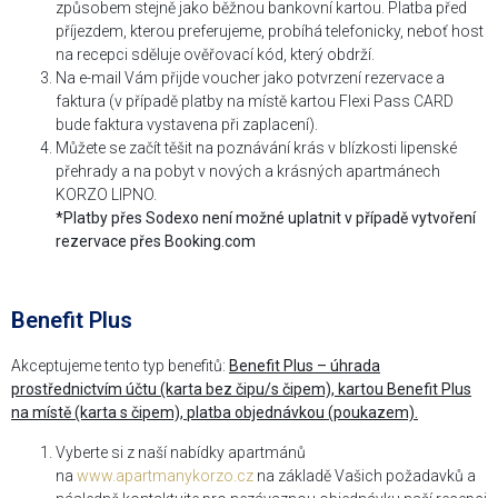
způsobem stejně jako běžnou bankovní kartou. Platba před
příjezdem, kterou preferujeme, probíhá telefonicky, neboť host
na recepci sděluje ověřovací kód, který obdrží.
Na e-mail Vám přijde voucher jako potvrzení rezervace a
faktura (v případě platby na místě kartou Flexi Pass CARD
bude faktura vystavena při zaplacení).
Můžete se začít těšit na poznávání krás v blízkosti lipenské
přehrady a na pobyt v nových a krásných apartmánech
KORZO LIPNO.
*Platby přes Sodexo není možné uplatnit v případě vytvoření
rezervace přes Booking.com
Benefit Plus
Akceptujeme tento typ benefitů:
Benefit Plus – úhrada
prostřednictvím účtu (karta bez čipu/s čipem), kartou Benefit Plus
na místě (karta s čipem), platba objednávkou (poukazem).
Vyberte si z naší nabídky apartmánů
na
www.apartmanykorzo.cz
na základě Vašich požadavků a