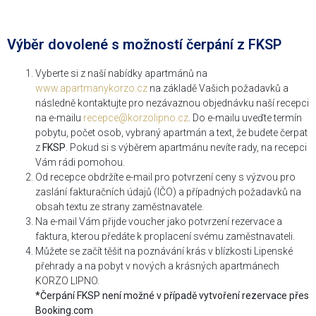
Výběr dovolené s možností čerpání z FKSP
Vyberte si z naší nabídky apartmánů na
www.apartmanykorzo.cz
na základě Vašich požadavků a
následně kontaktujte pro nezávaznou objednávku naší recepci
na e-mailu
recepce@korzolipno.cz
. Do e-mailu uveďte termín
pobytu, počet osob, vybraný apartmán a text, že budete čerpat
z
FKSP
. Pokud si s výběrem apartmánu nevíte rady, na recepci
Vám rádi pomohou.
Od recepce obdržíte e-mail pro potvrzení ceny s výzvou pro
zaslání fakturačních údajů (IČO) a případných požadavků na
obsah textu ze strany zaměstnavatele.
Na e-mail Vám přijde voucher jako potvrzení rezervace a
faktura, kterou předáte k proplacení svému zaměstnavateli.
Můžete se začít těšit na poznávání krás v blízkosti Lipenské
přehrady a na pobyt v nových a krásných apartmánech
KORZO LIPNO.
*Čerpání FKSP není možné v případě vytvoření rezervace přes
Booking.com