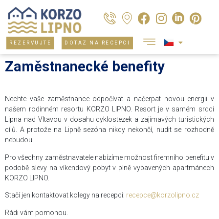
REZERVUJTE
DOTAZ NA RECEPCI
Zaměstnanecké benefity
Nechte vaše zaměstnance odpočívat a načerpat novou energii v
našem rodinném resortu KORZO LIPNO. Resort je v samém srdci
Lipna nad Vltavou v dosahu cyklostezek a zajímavých turistických
cílů. A protože na Lipně sezóna nikdy nekončí, nudit se rozhodně
nebudou.
Pro všechny zaměstnavatele nabízíme možnost firemního benefitu v
podobě slevy na víkendový pobyt v plně vybavených apartmánech
KORZO LIPNO.
Stačí jen kontaktovat kolegy na recepci:
recepce@korzolipno.cz
Rádi vám pomohou.