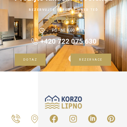
REZERVUJTE SI POBYT HNED TEĎ
RECEPCE:
PO - NE 8:00 - 18:00
+420 722 075 630
DOTAZ
REZERVACE