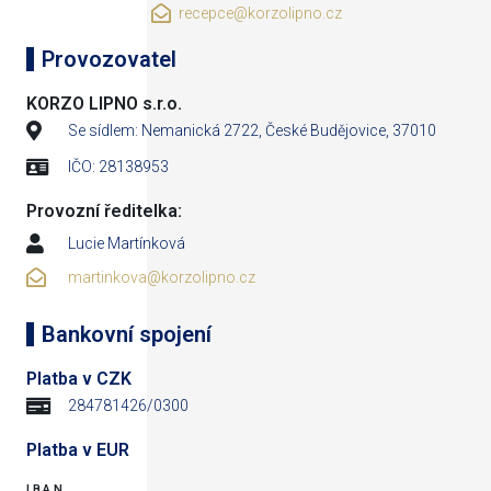
recepce@korzolipno.cz
Provozovatel
KORZO LIPNO s.r.o.
Se sídlem: Nemanická 2722, České Budějovice, 37010
IČO: 28138953
Provozní ředitelka:
Lucie Martínková
martinkova@korzolipno.cz
Bankovní spojení
Platba v CZK
284781426/0300
Platba v EUR
IBAN