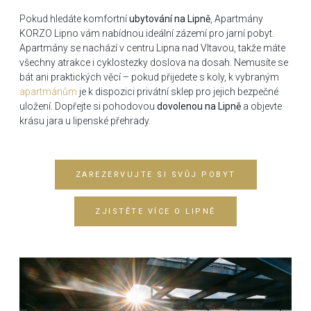
Pokud hledáte komfortní
ubytování na Lipně
, Apartmány
KORZO Lipno vám nabídnou ideální zázemí pro jarní pobyt.
Apartmány se nachází v centru Lipna nad Vltavou, takže máte
všechny atrakce i cyklostezky doslova na dosah. Nemusíte se
bát ani praktických věcí – pokud přijedete s koly, k vybraným
apartmánům
je k dispozici privátní sklep pro jejich bezpečné
uložení. Dopřejte si pohodovou
dovolenou na Lipně
a objevte
krásu jara u lipenské přehrady.
ZAREZERVUJTE SI SVŮJ POBYT
ZJISTĚTE VÍCE O LIPNĚ