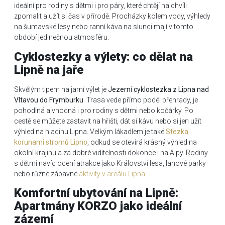
ideální pro rodiny s dětmi i pro páry, které chtějí na chvíli
zpomalit a užít si čas v přírodě. Procházky kolem vody, výhledy
na šumavské lesy nebo ranní káva na slunci mají v tomto
období jedinečnou atmosféru.
Cyklostezky a výlety: co dělat na
Lipně na jaře
Skvělým tipem na jarní výlet je
Jezerní cyklostezka z Lipna nad
Vltavou do Frymburku
. Trasa vede přímo podél přehrady, je
pohodlná a vhodná i pro rodiny s dětmi nebo kočárky. Po
cestě se můžete zastavit na hřišti, dát si kávu nebo si jen užít
výhled na hladinu Lipna. Velkým lákadlem je také
Stezka
korunami stromů Lipno
, odkud se otevírá krásný výhled na
okolní krajinu a za dobré viditelnosti dokonce i na Alpy. Rodiny
s dětmi navíc ocení atrakce jako Království lesa, lanové parky
nebo různé zábavné
aktivity v areálu Lipna
.
Komfortní ubytování na Lipně:
Apartmány KORZO jako ideální
zázemí