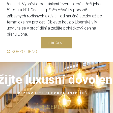
řadu let. Vypráví o ochránkyni jezera, která střeží jeho
čistotu a klid. Dnes její příběh ožívá i v podobě
zábavných rodinných aktivit – od naučné stezky až po
tematické hry pro děti. Objevte kouzlo Lipenské víly,
ubytujte se v srdci dění a zažijte pohádkový den na
břehu Lipna.
PŘEČÍST
KORZO LIPNO
žijte luxusní dovole
REZERVUJTE SI POBYT HNED TEĎ
RECEPCE: