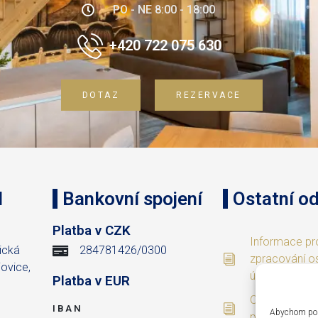
PO - NE 8:00 - 18:00
+420 722 075 630
DOTAZ
REZERVACE
l
Bankovní spojení
Ostatní o
.
Platba v CZK
Informace pr
ická
284781426/0300
zpracování o
ovice,
údajů
Platba v EUR
Obchodní a s
IBAN
Abychom posk
podmínky