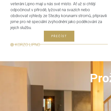
veteráni Lipno mají u nás své místo. Ať už si chtějí
odpočinout v přírodě, lyžovat na svazích nebo
obdivovat výhledy ze Stezky korunami stromů, připravili
jsme pro ně speciální zvýhodnění jako poděkování za
jejich službu.
PŘEČÍST
KORZO LIPNO
Pro