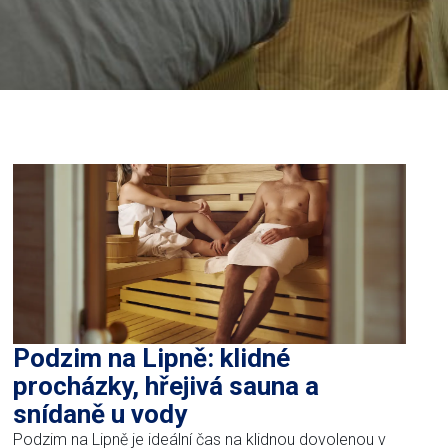
Podzim na Lipně: klidné
procházky, hřejivá sauna a
snídaně u vody
Podzim na Lipně je ideální čas na klidnou dovolenou v