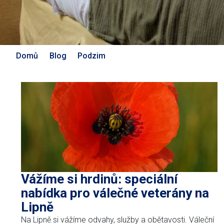
Domů
Blog
Podzim
Vážíme si hrdinů: speciální
nabídka pro válečné veterány na
Lipně
Na Lipně si vážíme odvahy, služby a obětavosti. Váleční