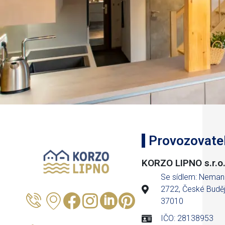
Provozovate
KORZO LIPNO s.r.o
Se sídlem: Neman
2722, České Buděj
37010
IČO: 28138953