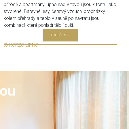
přírodě a apartmány Lipno nad Vltavou jsou k tomu jako
stvořené. Barevné lesy, čerstvý vzduch, procházky
kolem přehrady a teplo v sauně po návratu jsou
kombinací, která pohladí tělo i duši.
PŘEČÍST
KORZO LIPNO
nou