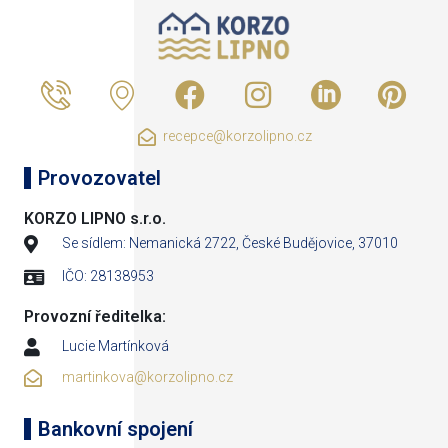
recepce@korzolipno.cz
Provozovatel
KORZO LIPNO s.r.o.
Se sídlem: Nemanická 2722, České Budějovice, 37010
IČO: 28138953
Provozní ředitelka:
Lucie Martínková
martinkova@korzolipno.cz
Bankovní spojení