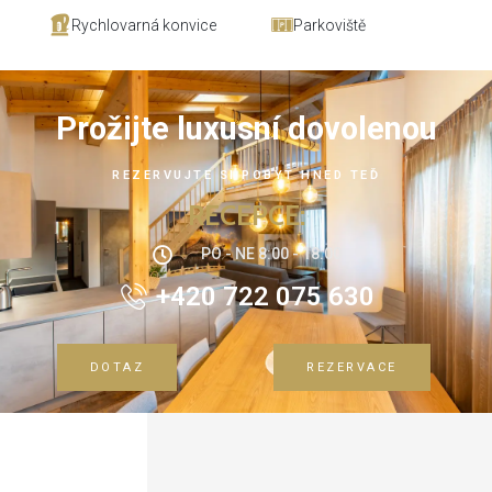
Rychlovarná konvice
Parkoviště
Prožijte luxusní dovolenou
REZERVUJTE SI POBYT HNED TEĎ
RECEPCE:
PO - NE 8:00 - 18:00
+420 722 075 630
DOTAZ
REZERVACE