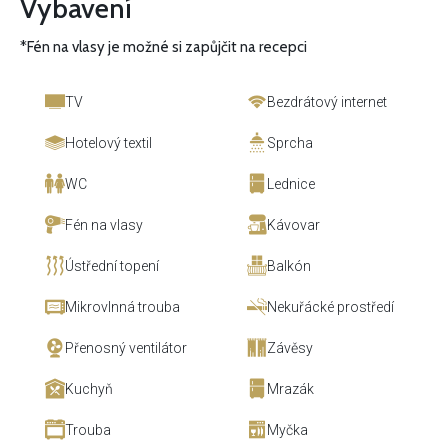
Vybavení
*Fén na vlasy je možné si zapůjčit na recepci
TV
Bezdrátový internet
Hotelový textil
Sprcha
WC
Lednice
Fén na vlasy
Kávovar
Ústřední topení
Balkón
Mikrovlnná trouba
Nekuřácké prostředí
Přenosný ventilátor
Závěsy
Kuchyň
Mrazák
Trouba
Myčka