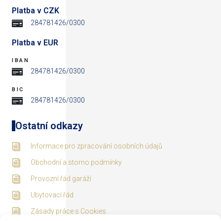
Platba v CZK
284781426/0300
Platba v EUR
IBAN
284781426/0300
BIC
284781426/0300
Ostatní odkazy
Informace pro zpracování osobních údajů
Obchodní a storno podmínky
Provozní řád garáží
Ubytovací řád
Zásady práce s Cookies