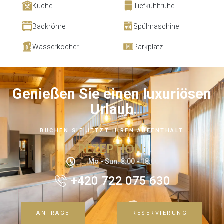
Küche
Tiefkühltruhe
Backröhre
Spülmaschine
Wasserkocher
Parkplatz
Genießen Sie einen luxuriösen
Urlaub
BUCHEN SIE JETZT IHREN AUFENTHALT
REZEPTION:
Mo - Sun: 8:00 - 18:00
+420 722 075 630
ANFRAGE
RESERVIERUNG