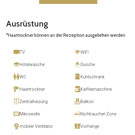
Ausrüstung
*Haartrockner können an der Rezeption ausgeliehen werden
TV
WiFi
Hotelwäsche
Dusche
WC
Kühlschrank
Haartrockner
Kaffeemaschine
Zentralheizung
Balkon
Mikrowelle
Nichtraucher-Zone
mobiler Ventilator
Vorhänge