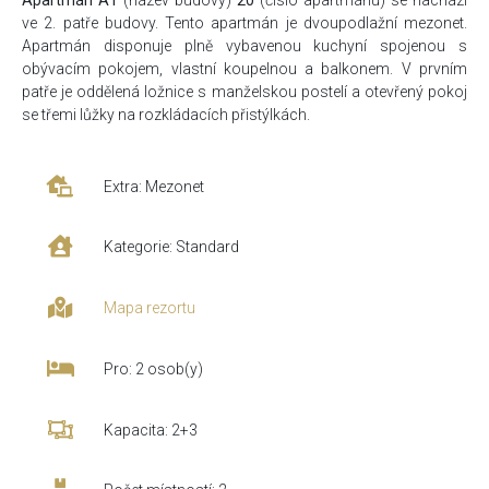
Apartmán A1
(název budovy)
20
(číslo apartmánu) se nachází
ve 2. patře budovy. Tento apartmán je dvoupodlažní mezonet.
Apartmán disponuje plně vybavenou kuchyní spojenou s
obývacím pokojem, vlastní koupelnou a balkonem. V prvním
patře je oddělená ložnice s manželskou postelí a otevřený pokoj
se třemi lůžky na rozkládacích přistýlkách.
Extra: Mezonet
Kategorie: Standard
Mapa rezortu
Pro: 2 osob(y)
Kapacita: 2+3