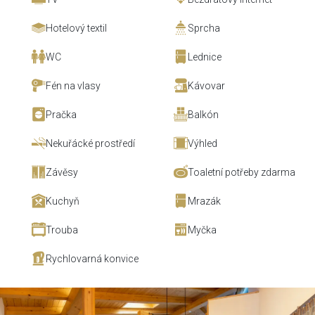
Hotelový textil
Sprcha
WC
Lednice
Fén na vlasy
Kávovar
Pračka
Balkón
Nekuřácké prostředí
Výhled
Závěsy
Toaletní potřeby zdarma
Kuchyň
Mrazák
Trouba
Myčka
Rychlovarná konvice