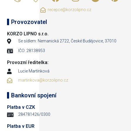
recepce@korzolipno.cz
Provozovatel
KORZO LIPNO s.r.o.
Se sídlem: Nemanická 2722, České Budějovice, 37010
IČO: 28138953
Provozní ředitelka:
Lucie Martínková
martinkova@korzolipno.cz
Bankovní spojení
Platba v CZK
284781426/0300
Platba v EUR