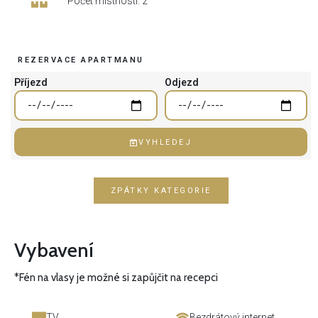
Počet místností: 2
REZERVACE APARTMANU
Příjezd
Odjezd
VYHLEDEJ
ZPÁTKY KATEGORIE
Vybavení
*Fén na vlasy je možné si zapůjčit na recepci
TV
Bezdrátový internet