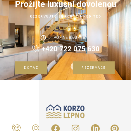
Prožijte luxusní dovolenou
REZERVUJTE SI POBYT HNED TEĎ
RECEPCE:
PO - NE 8:00 - 18:00
+420 722 075 630
DOTAZ
REZERVACE