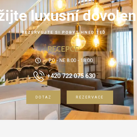
žijte luxusní dovole
REZERVUJTE SI POBYT HNED TEĎ
RECEPCE:
PO - NE 8:00 - 18:00
+420 722 075 630
DOTAZ
REZERVACE