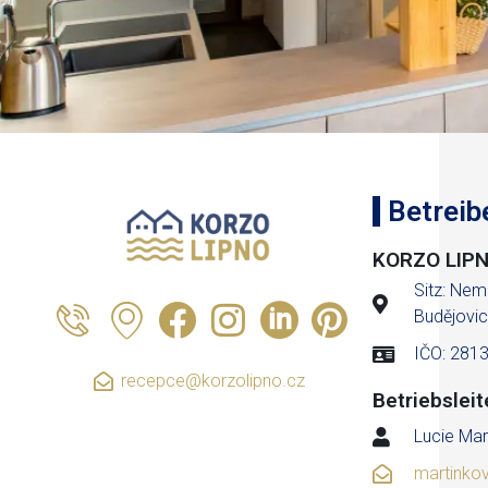
Betreib
KORZO LIPNO
Sitz: Nem
Budějovic
IČO: 281
recepce@korzolipno.cz
Betriebsleit
Lucie Mar
martinko