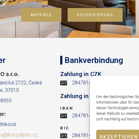
ANFRAGE
RESERVIERUNG
er
Bankverbindung
 s.r.o.
Zahlung in CZK
anická 2722, České
284781426/0300
e, 37010
Zahlung in EUR
Um den bestmöglichen Serv
38953
Informationen über Ihr Ge
diesen Technologien ermögl
IBAN
er:
dieser Website zu verarbei
284781426/0300
sich nachteilig auf best
tínková
BIC
va@korzolipno.cz
284781426/0300
AKZEPTIEREN