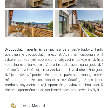
Dvoupodlažní apartmán
se nachází ve 2. patře budovy. Tento
apartmán je dvoupodlažní mezonet. Apartmán disponuje plně
vybavenou kuchyní spojenou s obývacím pokojem, dvěma
koupelnami a balkonem. V prvním patře apartmánu jsou dvě
ložnice. V první ložnici je manželská postel, ve druhé ložnici jsou
dvě jednolůžkové postele. Ve spodním patře apartmánu je menší
místnost s manželskou postelí a rozkládací gauč pro jednu
osobu v obývacím pokoji. Apartmán je vybaven klimatizací. K
Vašemu apartmánu náleží soukromý sklep pro uložení kol/lyží.
Extra: Mezonet