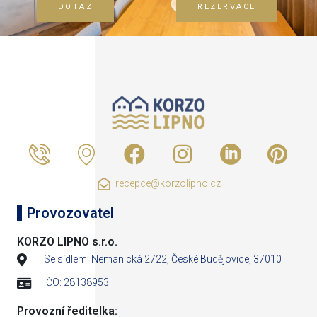
DOTAZ
REZERVACE
recepce@korzolipno.cz
Provozovatel
KORZO LIPNO s.r.o.
Se sídlem: Nemanická 2722, České Budějovice, 37010
IČO: 28138953
Provozní ředitelka: