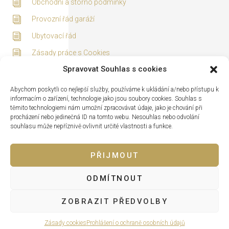
Obchodní a storno podmínky
Provozní řád garáží
Ubytovací řád
Zásady práce s Cookies
Spravovat Souhlas s cookies
Adresa
Abychom poskytli co nejlepší služby, používáme k ukládání a/nebo přístupu k
informacím o zařízení, technologie jako jsou soubory cookies. Souhlas s
těmito technologiemi nám umožní zpracovávat údaje, jako je chování při
procházení nebo jedinečná ID na tomto webu. Nesouhlas nebo odvolání
souhlasu může nepříznivě ovlivnit určité vlastnosti a funkce.
PŘIJMOUT
ODMÍTNOUT
Lipno nad Vltavou 319, 382 78 Lipno nad Vltavou
ZOBRAZIT PŘEDVOLBY
Zásady cookies
Prohlášení o ochraně osobních údajů
© Všechna práva vyhrazena KORZO LIPNO s.r.o. 2026