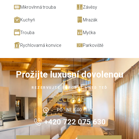
Mikrovlnná trouba
Závěsy
Kuchyň
Mrazák
Trouba
Myčka
Rychlovarná konvice
Parkoviště
Prožijte luxusní dovolenou
REZERVUJTE SI POBYT HNED TEĎ
RECEPCE:
PO - NE 8:00 - 18:00
+420 722 075 630