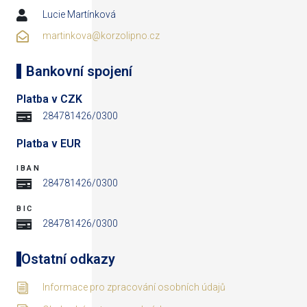
Lucie Martínková
martinkova@korzolipno.cz
Bankovní spojení
Platba v CZK
284781426/0300
Platba v EUR
IBAN
284781426/0300
BIC
284781426/0300
Ostatní odkazy
Informace pro zpracování osobních údajů