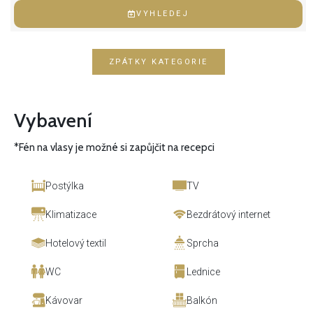
VYHLEDEJ
ZPÁTKY KATEGORIE
Vybavení
*Fén na vlasy je možné si zapůjčit na recepci
Postýlka
TV
Klimatizace
Bezdrátový internet
Hotelový textil
Sprcha
WC
Lednice
Kávovar
Balkón