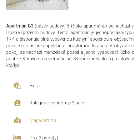
Apartmán B3
(název budovy)
5
(číslo apartmánu) se nachází v
0.patře (přízemí) budovy. Tento apartmán je jednopodlažní typu
1KK a disponuje plně vybavenou kuchyní spojenou s obývacím
pokojem, vlastní koupelnou a prostornou terasou. V obývacím
pokoji se nachází manželská postel a jedno vysouvací lůžko z
postele. K Vašemu apartmánu náleží soukromý sklep pro uložení
kol/lyží.
Extra:
Kategorie: Economy/Studio
Mapa rezortu
Pro: 2 osob(y)