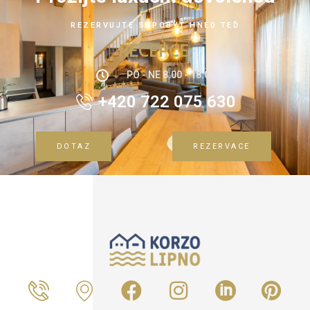
REZERVUJTE SI POBYT HNED TEĎ
RECEPCE:
PO - NE 8:00 - 18:00
+420 722 075 630
DOTAZ
REZERVACE