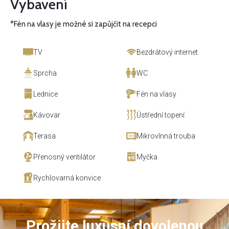
Vybavení
*Fén na vlasy je možné si zapůjčit na recepci
TV
Bezdrátový internet
Sprcha
WC
Lednice
Fén na vlasy
Kávovar
Ústřední topení
Terasa
Mikrovlnná trouba
Přenosný ventilátor
Myčka
Rychlovarná konvice
Prožijte luxusní dovolenou