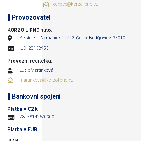
recepce@korzolipno.cz
Provozovatel
KORZO LIPNO s.r.o.
Se sídlem: Nemanická 2722, České Budějovice, 37010
IČO: 28138953
Provozní ředitelka:
Lucie Martínková
martinkova@korzolipno.cz
Bankovní spojení
Platba v CZK
284781426/0300
Platba v EUR
IBAN