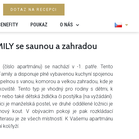
DOTAZ NA RECEPCI
BENEFITY
POUKAZ
O NÁS
MILY se saunou a zahradou
2
(číslo apartmánu) se nachází v -1. patře. Tento
Family a disponuje plně vybavenou kuchyní spojenou
pelnou s vanou, komorou a velkou zahradou, kde je
skoviště. Tento typ je vhodný pro rodiny s dětmi, k
y nebo také dětská židlička či postýlka (na vyžádání).
ci je manželská postel, ve druhé oddělené ložnici je
hový kout. V obývacím pokoji je pak rozkládací
terasu je ze všech místností. K Vašemu apartmánu
 kol/lyží.