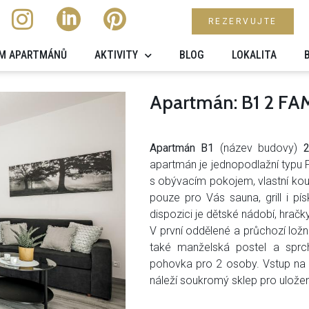
REZERVUJTE
M APARTMÁNŮ
AKTIVITY
BLOG
LOKALITA
Apartmán: B1 2 FA
Apartmán B1
(název budovy)
apartmán je jednopodlažní typu 
s obývacím pokojem, vlastní kou
pouze pro Vás sauna, grill i pí
dispozici je dětské nádobí, hračk
V první oddělené a průchozí ložni
také manželská postel a sprc
pohovka pro 2 osoby. Vstup na 
náleží soukromý sklep pro uložení