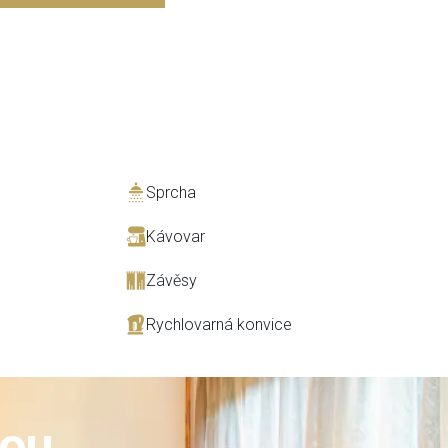
Sprcha
Kávovar
Závěsy
Rychlovarná konvice
nou