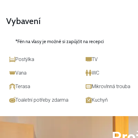
Vybavení
*Fén na vlasy je možné si zapůjčit na recepci
Postýlka
TV
Vana
WC
Terasa
Mikrovlnná trouba
Toaletní potřeby zdarma
Kuchyň
Pro