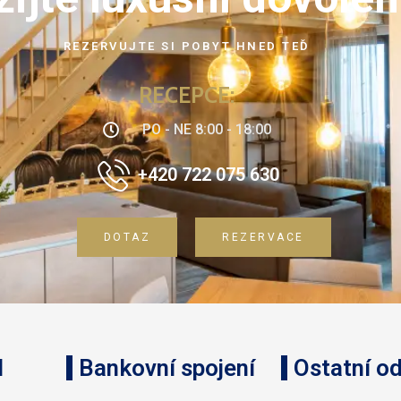
REZERVUJTE SI POBYT HNED TEĎ
RECEPCE:
PO - NE 8:00 - 18:00
+420 722 075 630
DOTAZ
REZERVACE
l
Bankovní spojení
Ostatní o