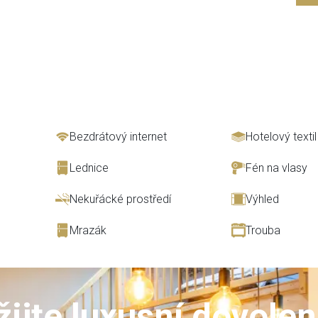
Bezdrátový internet
Hotelový textil
Lednice
Fén na vlasy
Nekuřácké prostředí
Výhled
Mrazák
Trouba
žijte luxusní dovole