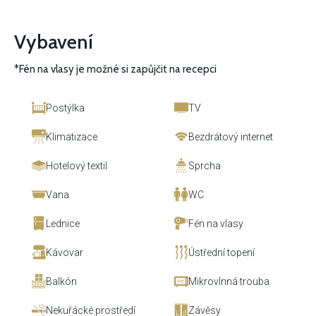
Vybavení
*Fén na vlasy je možné si zapůjčit na recepci
Postýlka
TV
Klimatizace
Bezdrátový internet
Hotelový textil
Sprcha
Vana
WC
Lednice
Fén na vlasy
Kávovar
Ústřední topení
Balkón
Mikrovlnná trouba
Nekuřácké prostředí
Závěsy