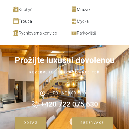
Kuchyň
Mrazák
Trouba
Myčka
Rychlovarná konvice
Parkoviště
Prožijte luxusní dovolenou
REZERVUJTE SI POBYT HNED TEĎ
RECEPCE:
PO - NE 8:00 - 18:00
+420 722 075 630
DOTAZ
REZERVACE