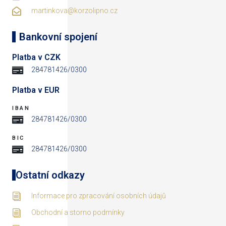
martinkova@korzolipno.cz
Bankovní spojení
Platba v CZK
284781426/0300
Platba v EUR
IBAN
284781426/0300
BIC
284781426/0300
Ostatní odkazy
Informace pro zpracování osobních údajů
Obchodní a storno podmínky