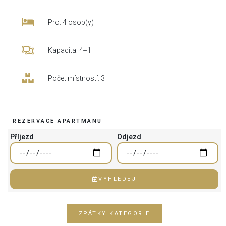
Pro: 4 osob(y)
Kapacita: 4+1
Počet místností: 3
REZERVACE APARTMANU
Příjezd
Odjezd
VYHLEDEJ
ZPÁTKY KATEGORIE