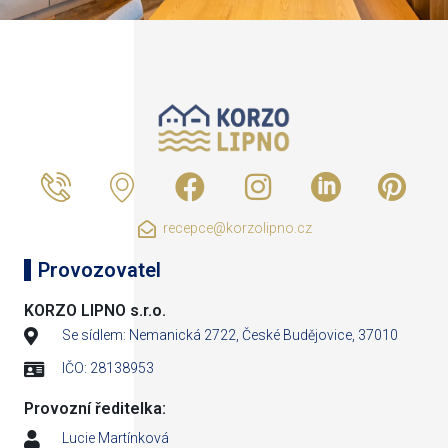
recepce@korzolipno.cz
Provozovatel
KORZO LIPNO s.r.o.
Se sídlem: Nemanická 2722, České Budějovice, 37010
IČO: 28138953
Provozní ředitelka:
Lucie Martínková