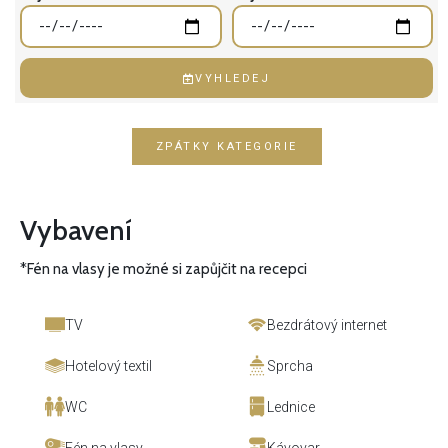
VYHLEDEJ
ZPÁTKY KATEGORIE
Vybavení
*Fén na vlasy je možné si zapůjčit na recepci
TV
Bezdrátový internet
Hotelový textil
Sprcha
WC
Lednice
Fén na vlasy
Kávovar