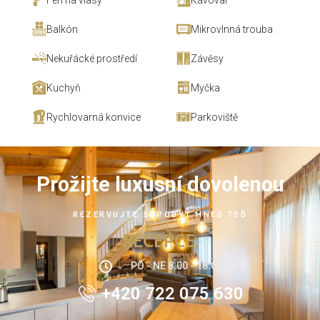
Balkón
Mikrovlnná trouba
Nekuřácké prostředí
Závěsy
Kuchyň
Myčka
Rychlovarná konvice
Parkoviště
Prožijte luxusní dovolenou
REZERVUJTE SI POBYT HNED TEĎ
RECEPCE:
PO - NE 8:00 - 18:00
+420 722 075 630