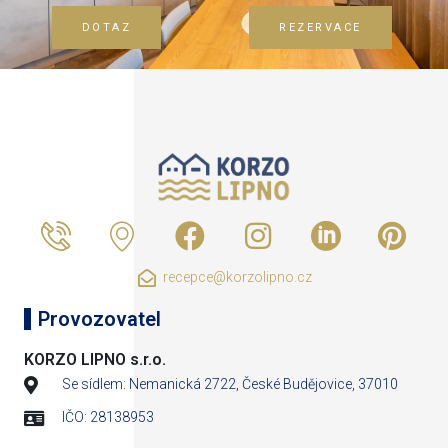
DOTAZ
REZERVACE
recepce@korzolipno.cz
Provozovatel
KORZO LIPNO s.r.o.
Se sídlem: Nemanická 2722, České Budějovice, 37010
IČO: 28138953