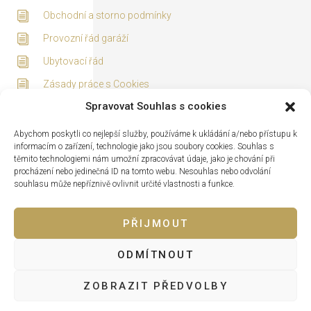
Obchodní a storno podmínky
Provozní řád garáží
Ubytovací řád
Zásady práce s Cookies
Spravovat Souhlas s cookies
Adresa
Abychom poskytli co nejlepší služby, používáme k ukládání a/nebo přístupu k
informacím o zařízení, technologie jako jsou soubory cookies. Souhlas s
těmito technologiemi nám umožní zpracovávat údaje, jako je chování při
procházení nebo jedinečná ID na tomto webu. Nesouhlas nebo odvolání
souhlasu může nepříznivě ovlivnit určité vlastnosti a funkce.
PŘIJMOUT
ODMÍTNOUT
Lipno nad Vltavou 319, 382 78 Lipno nad Vltavou
ZOBRAZIT PŘEDVOLBY