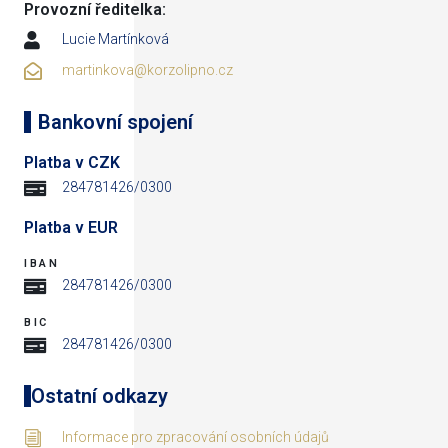
Provozní ředitelka:
Lucie Martínková
martinkova@korzolipno.cz
Bankovní spojení
Platba v CZK
284781426/0300
Platba v EUR
IBAN
284781426/0300
BIC
284781426/0300
Ostatní odkazy
Informace pro zpracování osobních údajů