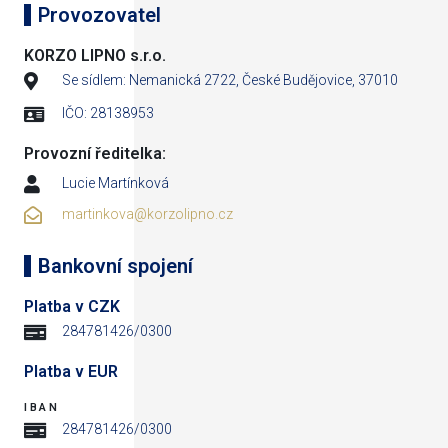
Provozovatel
KORZO LIPNO s.r.o.
Se sídlem: Nemanická 2722, České Budějovice, 37010
IČO: 28138953
Provozní ředitelka:
Lucie Martínková
martinkova@korzolipno.cz
Bankovní spojení
Platba v CZK
284781426/0300
Platba v EUR
IBAN
284781426/0300