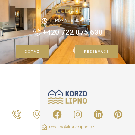
RECEPCE:
PO - NE 8:00 - 18:00
+420 722 075 630
DOTAZ
REZERVACE
recepce@korzolipno.cz