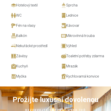
Hotelový textil
Sprcha
WC
Lednice
Fén na vlasy
Kávovar
Balkón
Mikrovlnná trouba
Nekuřácké prostředí
Výhled
Závěsy
Toaletní potřeby zdarma
Kuchyň
Mrazák
Myčka
Rychlovarná konvice
Prožijte luxusní dovolenou
REZERVUJTE SI POBYT HNED TEĎ