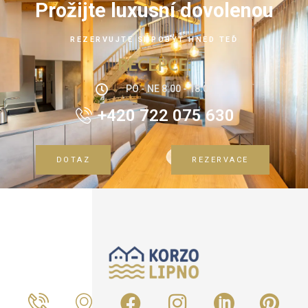
Prožijte luxusní dovolenou
REZERVUJTE SI POBYT HNED TEĎ
RECEPCE:
PO - NE 8:00 - 18:00
+420 722 075 630
DOTAZ
REZERVACE