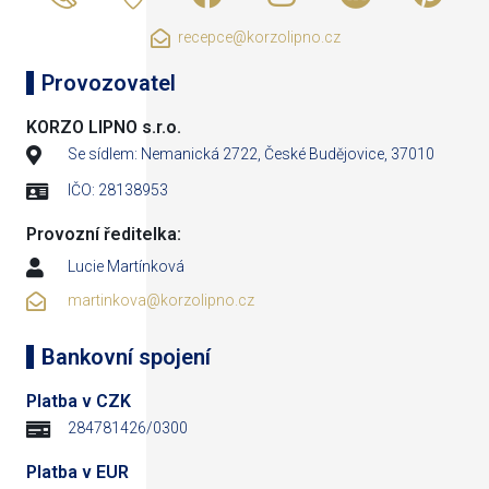
recepce@korzolipno.cz
Provozovatel
KORZO LIPNO s.r.o.
Se sídlem: Nemanická 2722, České Budějovice, 37010
IČO: 28138953
Provozní ředitelka:
Lucie Martínková
martinkova@korzolipno.cz
Bankovní spojení
Platba v CZK
284781426/0300
Platba v EUR