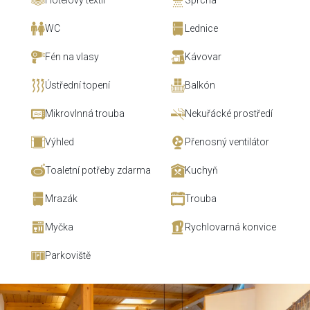
Hotelový textil
Sprcha
WC
Lednice
Fén na vlasy
Kávovar
Ústřední topení
Balkón
Mikrovlnná trouba
Nekuřácké prostředí
Výhled
Přenosný ventilátor
Toaletní potřeby zdarma
Kuchyň
Mrazák
Trouba
Myčka
Rychlovarná konvice
Parkoviště