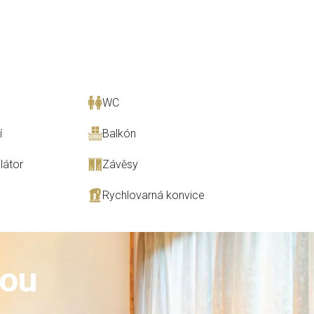
WC
í
Balkón
látor
Závěsy
Rychlovarná konvice
nou