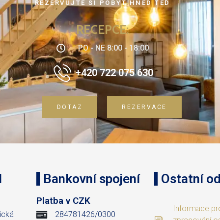
REZERVUJTE SI POBYT HNED TEĎ
RECEPCE:
PO - NE 8:00 - 18:00
+420 722 075 630
DOTAZ
REZERVACE
l
Bankovní spojení
Ostatní o
.
Platba v CZK
Informace pr
ická
284781426/0300