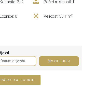
Kapacita: 2+2
Počet místností: 1
2
Ložnice: 0
Velikost: 33.1 m
djezd
VYHLEDEJ
ZPÁTKY KATEGORIE