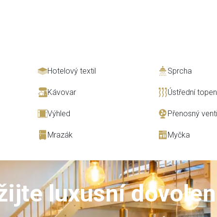
Hotelový textil
Sprcha
Kávovar
Ústřední topen
Výhled
Přenosný venti
Mrazák
Myčka
žijte luxusní dovole