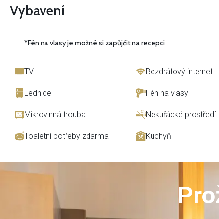
Vybavení
*Fén na vlasy je možné si zapůjčit na recepci
TV
Bezdrátový internet
Lednice
Fén na vlasy
Mikrovlnná trouba
Nekuřácké prostředí
Toaletní potřeby zdarma
Kuchyň
Pro