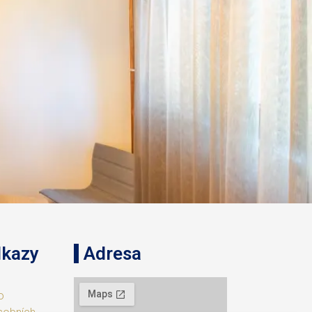
dkazy
Adresa
o