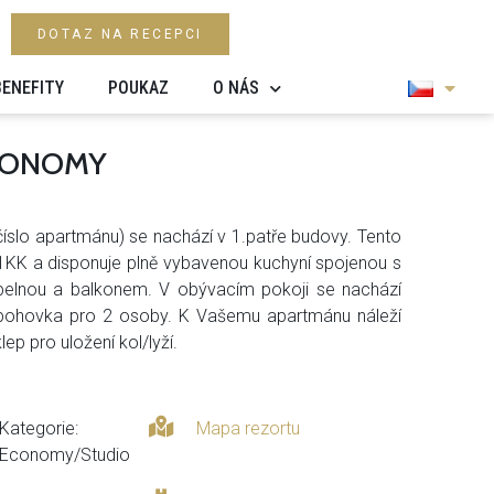
DOTAZ NA RECEPCI
BENEFITY
POUKAZ
O NÁS
ECONOMY
číslo apartmánu) se nachází v 1.patře budovy. Tento
1KK a disponuje plně vybavenou kuchyní spojenou s
pelnou a balkonem. V obývacím pokoji se nachází
 pohovka pro 2 osoby. K Vašemu apartmánu náleží
lep pro uložení kol/lyží.
Kategorie:
Mapa rezortu
Economy/Studio