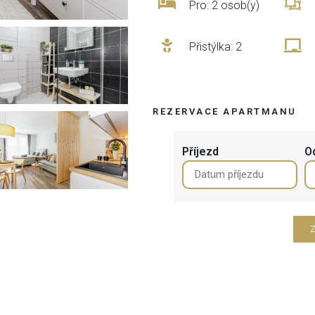
Pro: 2 osob(y)
Přistýlka: 2
REZERVACE APARTMANU
Příjezd
O