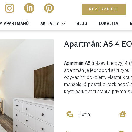
REZERVUJTE
M APARTMÁNŮ
AKTIVITY
BLOG
LOKALITA
Apartmán: A5 4 
Apartmán A5
(název budovy)
4
(
apartmán je jednopodlažní typu 
obývacím pokojem, vlastní kou
manželská postel a rozkládací
kryté parkovací stání a privátní sk
Extra: