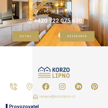
RECEPCE:
PO - NE 8:00 - 18:00
+420 722 075 630
DOTAZ
REZERVACE
recepce@korzolipno.cz
Provozovatel