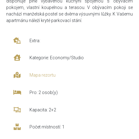
disponuje plně vybavenou kuchyní spojenou s obývacím
pokojem, vlastní koupelnou a terasou. V obývacím pokoji se
nachází manželská postel se dvěma výsuvnými lůžky. K Vašemu
apartmánu náleží kryté parkovací stání.
Extra:
Kategorie: Economy/Studio
Mapa rezortu
Pro: 2 osob(y)
Kapacita: 2+2
Počet místností: 1