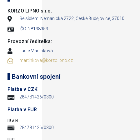
KORZO LIPNO s.r.o.
Se sídlem: Nemanická 2722, České Budějovice, 37010
IČO: 28138953
Provozní ředitelka:
Lucie Martínková
martinkova@korzolipno.cz
Bankovní spojení
Platba v CZK
284781426/0300
Platba v EUR
IBAN
284781426/0300
BIC