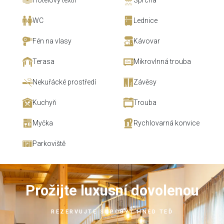
Hotelový textil
Sprcha
WC
Lednice
Fén na vlasy
Kávovar
Terasa
Mikrovlnná trouba
Nekuřácké prostředí
Závěsy
Kuchyň
Trouba
Myčka
Rychlovarná konvice
Parkoviště
Prožijte luxusní dovolenou
REZERVUJTE SI POBYT HNED TEĎ