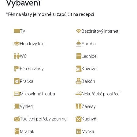
Vybavení
*Fén na vlasy je možné si zapůjčit na recepci
TV
Bezdrátový internet
Hotelový textil
Sprcha
WC
Lednice
Fén na vlasy
Kávovar
Pračka
Balkón
Mikrovlnná trouba
Nekuřácké prostředí
Výhled
Závěsy
Toaletní potřeby zdarma
Kuchyň
Mrazák
Myčka