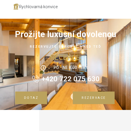
Rychlovarná konvice
Prožijte luxusní dovolenou
REZERVUJTE SI POBYT HNED TEĎ
RECEPCE:
PO - NE 8:00 - 18:00
+420 722 075 630
DOTAZ
REZERVACE