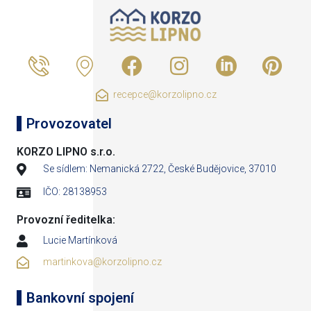
recepce@korzolipno.cz
Provozovatel
KORZO LIPNO s.r.o.
Se sídlem: Nemanická 2722, České Budějovice, 37010
IČO: 28138953
Provozní ředitelka:
Lucie Martínková
martinkova@korzolipno.cz
Bankovní spojení