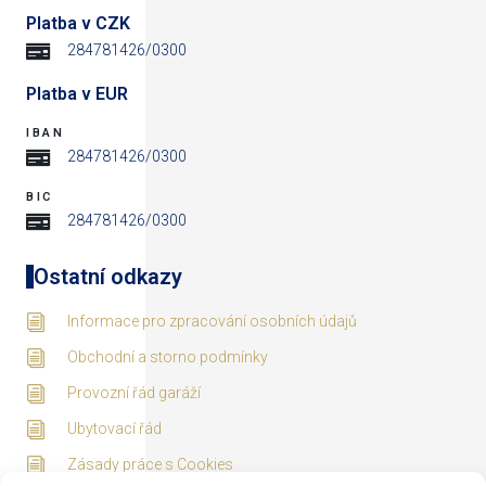
Platba v CZK
284781426/0300
Platba v EUR
IBAN
284781426/0300
BIC
284781426/0300
Ostatní odkazy
Informace pro zpracování osobních údajů
Obchodní a storno podmínky
Provozní řád garáží
Ubytovací řád
Zásady práce s Cookies