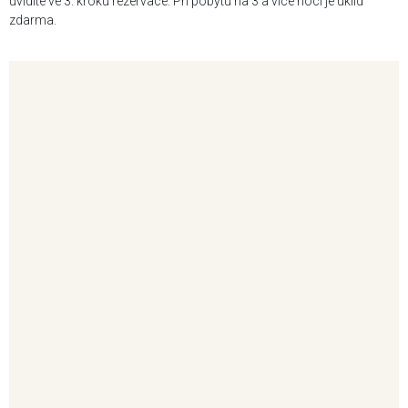
uvidíte ve 3. kroku rezervace. Při pobytu na 3 a více nocí je úklid
zdarma.