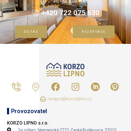
PO - NE 8:00 - 18:00
+420 722 075 630
DOTAZ
REZERVACE
recepce@korzolipno.cz
Provozovatel
KORZO LIPNO s.r.o.
Se sídlem: Nemanická 2722, České Budějovice, 37010