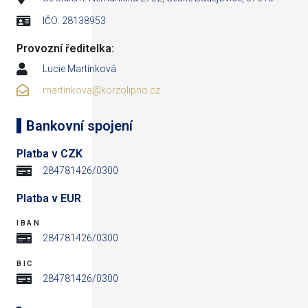
IČO: 28138953
Provozní ředitelka:
Lucie Martínková
martinkova@korzolipno.cz
Bankovní spojení
Platba v CZK
284781426/0300
Platba v EUR
IBAN
284781426/0300
BIC
284781426/0300