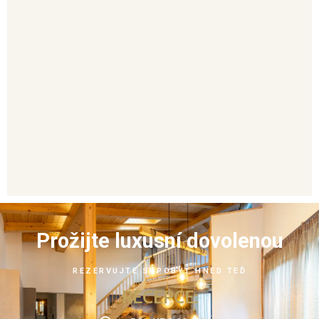
Prožijte luxusní dovolenou
REZERVUJTE SI POBYT HNED TEĎ
RECEPCE: