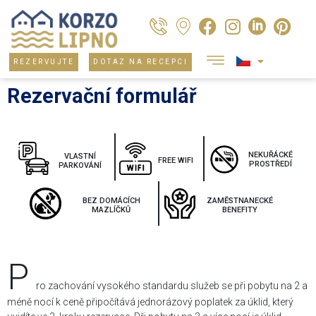
REZERVUJTE
DOTAZ NA RECEPCI
Rezervační formulář
NEKUŘÁCKÉ
VLASTNÍ
FREE WIFI
PROSTŘEDÍ
PARKOVÁNÍ
BEZ DOMÁCÍCH
ZAMĚSTNANECKÉ
MAZLÍČKŮ
BENEFITY
P
ro zachování vysokého standardu služeb se při pobytu na 2 a
méně nocí k ceně připočítává jednorázový poplatek za úklid, který