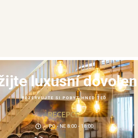
žijte luxusní dovole
REZERVUJTE SI POBYT HNED TEĎ
RECEPCE:
PO - NE 8:00 - 18:00