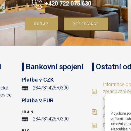
+420 722 075 630
DOTAZ
REZERVACE
l
Bankovní spojení
Ostatní o
.
Platba v CZK
Informace pr
ická
284781426/0300
zpracování o
ovice,
údajů
Platba v EUR
Obchodní a s
IBAN
Abychom posk
podmínky
284781426/0300
zařízení, te
umožní zprac
Provozní řád 
Nesouhlas ne
BIC