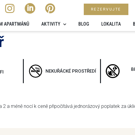
REZERVUJTE
M APARTMÁNŮ
AKTIVITY
BLOG
LOKALITA
ř
B
NEKUŘÁCKÉ PROSTŘEDÍ
FI
2 a méně nocí k ceně připočítává jednorázový poplatek za úklid, 