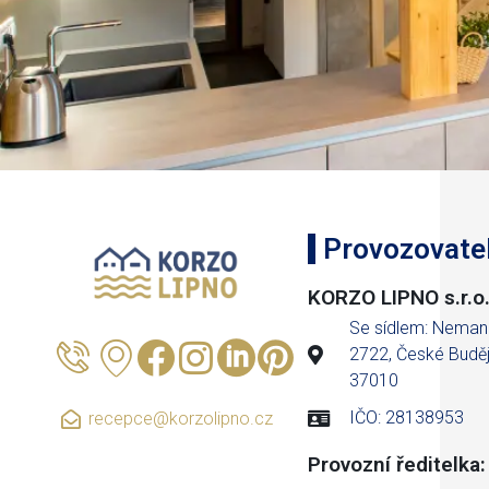
Provozovate
KORZO LIPNO s.r.o
Se sídlem: Neman
2722, České Buděj
37010
IČO: 28138953
recepce@korzolipno.cz
Provozní ředitelka: