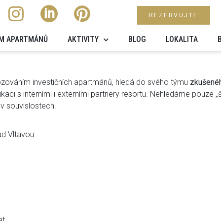
REZERVUJTE
M APARTMÁNŮ
AKTIVITY
BLOG
LOKALITA
vozováním investičních apartmánů, hledá do svého týmu
zkušenéh
ci s interními i externími partnery resortu. Nehledáme pouze „ši
v souvislostech.
ad Vltavou
at