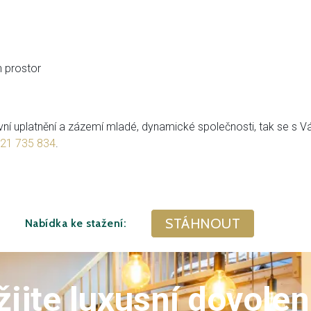
 prostor
 uplatnění a zázemí mladé, dynamické společnosti, tak se s Vám
21 735 834
.
STÁHNOUT
Nabídka ke stažení:
žijte luxusní dovole