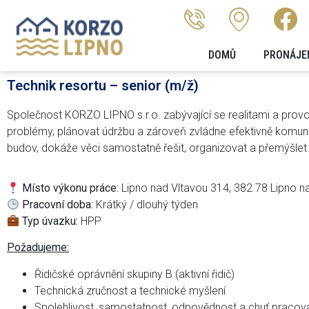
DOMŮ
PRONÁJE
Technik resortu – senior (m/ž)
Společnost KORZO LIPNO s.r.o. zabývající se realitami a pro
problémy, plánovat údržbu a zároveň zvládne efektivně komunika
budov, dokáže věci samostatně řešit, organizovat a přemýšlet 
Místo výkonu práce:
Lipno nad Vltavou 314, 382 78 Lipno n
Pracovní doba:
Krátký / dlouhý týden
Typ úvazku:
HPP
Požadujeme:
Řidičské oprávnění skupiny B (aktivní řidič)
Technická zručnost a technické myšlení
Spolehlivost, samostatnost, odpovědnost a chuť pracov