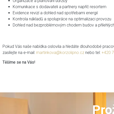
Organizace a plánování údržby
Komunikace s dodavateli a partnery napříč resortem
Evidence revizí a dohled nad spotřebami energií
Kontrola nákladů a spolupráce na optimalizaci provozu
Dohled nad bezproblémovým chodem budov a přilehlých
Pokud Vás naše nabídka oslovila a hledáte dlouhodobé pracovní
zasílejte na e-mail:
martinkova@korzolipno.cz
nebo tel:
+420 7
Těšíme se na Vás!
Pro