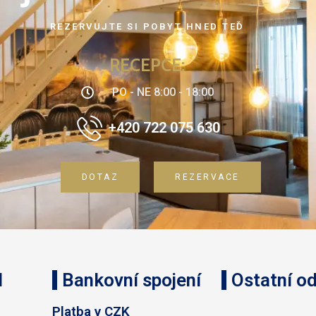
REZERVUJTE SI POBYT HNED TEĎ
RECEPCE:
PO - NE 8:00 - 18:00
+420 722 075 630
DOTAZ
REZERVACE
l
Bankovní spojení
Ostatní o
.
Platba v CZK