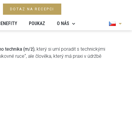
DOTAZ NA RECEPCI
BENEFITY
POUKAZ
O NÁS
o technika (m/ž)
, který si umí poradit s technickými
kovné ruce“, ale člověka, který má praxi v údržbě