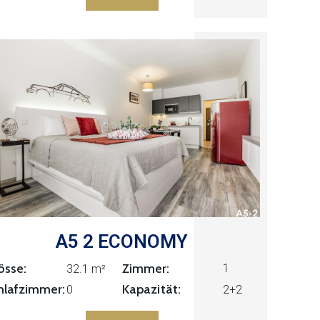
A5 2 ECONOMY
össe:
Zimmer:
1
32.1 m²
Kapazität:
hlafzimmer:
0
2+2