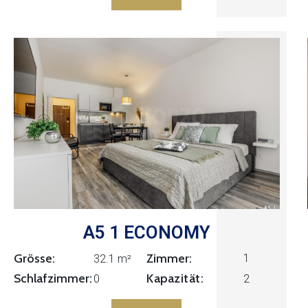
A5 1 ECONOMY
Grösse:
Zimmer:
1
32.1 m²
Kapazität:
Schlafzimmer:
0
2