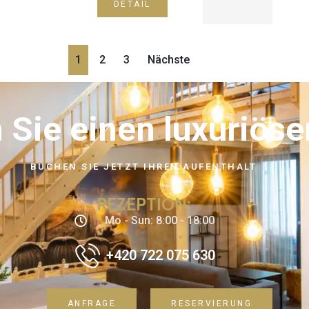
DETAIL
1
2
3
Nächste
Sie einen luxuriöse
BUCHEN SIE JETZT IHREN AUFENTHALT
REZEPTION:
Mo - Sun: 8:00 - 18:00
+420 722 075 630
ANFRAGE
RESERVIERUNG