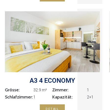
A3 4 ECONOMY
Grösse:
Zimmer:
1
32.9 m²
Kapazität:
Schlafzimmer:
1
2+1
DETAIL