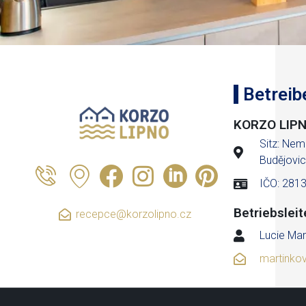
Betreib
KORZO LIPNO
Sitz: Nem
Budějovic
IČO: 281
Betriebsleit
recepce@korzolipno.cz
Lucie Mar
martinko