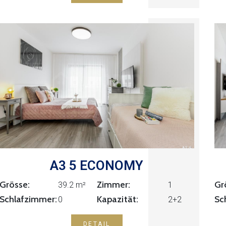
A3 5 ECONOMY
Grösse:
Zimmer:
Gr
1
39.2 m²
Kapazität:
Schlafzimmer:
Sc
0
2+2
DETAIL