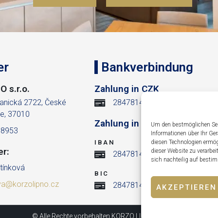
er
Bankverbindung
 s.r.o.
Zahlung in CZK
anická 2722, České
284781426/0300
e, 37010
Zahlung in EUR
Um den bestmöglichen Serv
38953
Informationen über Ihr Ge
IBAN
diesen Technologien ermögl
er:
dieser Website zu verarbei
284781426/0300
sich nachteilig auf best
tínková
BIC
va@korzolipno.cz
284781426/0300
AKZEPTIEREN
© Alle Rechte vorbehalten KORZO LIPNO s.r.o.2026