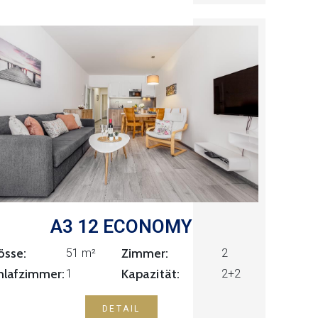
A3 12 ECONOMY
össe:
Zimmer:
2
51 m²
Kapazität:
hlafzimmer:
1
2+2
DETAIL