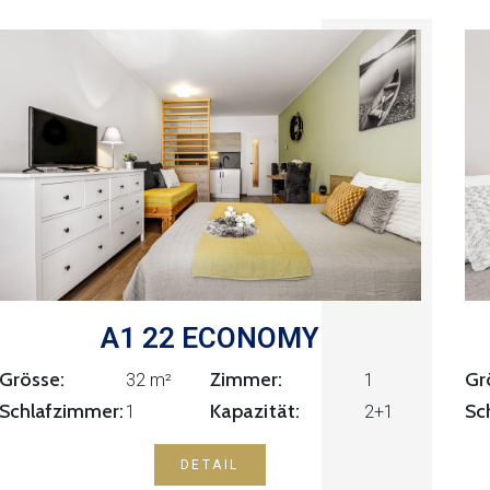
A1 22 ECONOMY
Grösse:
Zimmer:
Gr
1
32 m²
Kapazität:
Schlafzimmer:
Sc
1
2+1
DETAIL