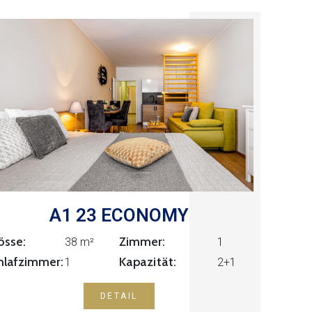
A1 23 ECONOMY
össe:
Zimmer:
1
38 m²
Kapazität:
hlafzimmer:
1
2+1
DETAIL