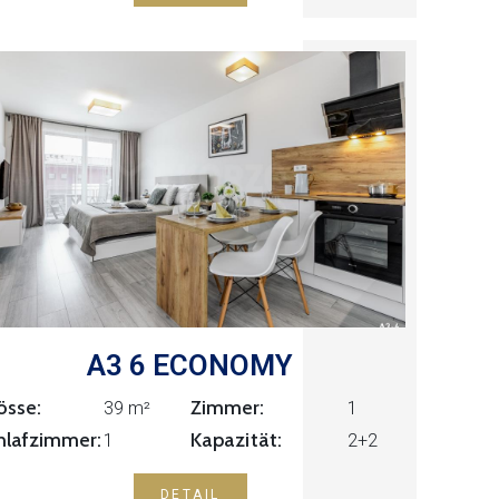
A3 6 ECONOMY
össe:
Zimmer:
1
39 m²
Kapazität:
hlafzimmer:
1
2+2
DETAIL