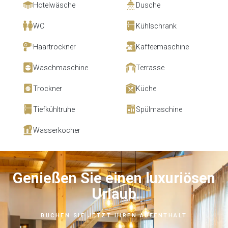
Hotelwäsche
Dusche
WC
Kühlschrank
Haartrockner
Kaffeemaschine
Waschmaschine
Terrasse
Trockner
Küche
Tiefkühltruhe
Spülmaschine
Wasserkocher
Genießen Sie einen luxuriösen
Urlaub
BUCHEN SIE JETZT IHREN AUFENTHALT