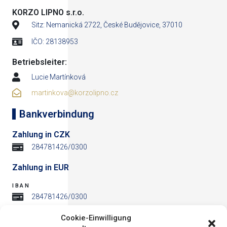
KORZO LIPNO s.r.o.
Sitz: Nemanická 2722, České Budějovice, 37010
IČO: 28138953
Betriebsleiter:
Lucie Martínková
martinkova@korzolipno.cz
Bankverbindung
Zahlung in CZK
284781426/0300
Zahlung in EUR
IBAN
284781426/0300
BIC
Cookie-Einwilligung
284781426/0300