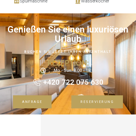
Spülmaschine
Wasserkocher
Genießen Sie einen luxuriösen
Urlaub
BUCHEN SIE JETZT IHREN AUFENTHALT
REZEPTION:
Mo - Sun: 8:00 - 18:00
+420 722 075 630
ANFRAGE
RESERVIERUNG