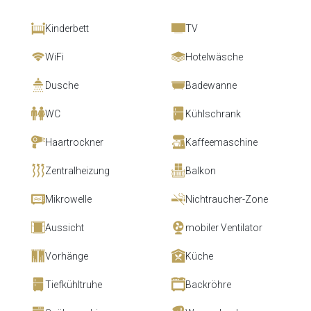
Kinderbett
TV
WiFi
Hotelwäsche
Dusche
Badewanne
WC
Kühlschrank
Haartrockner
Kaffeemaschine
Zentralheizung
Balkon
Mikrowelle
Nichtraucher-Zone
Aussicht
mobiler Ventilator
Vorhänge
Küche
Tiefkühltruhe
Backröhre